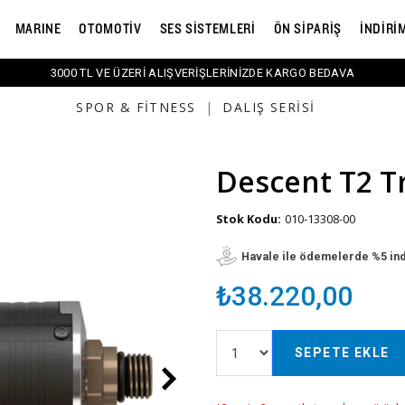
MARINE
OTOMOTİV
SES SİSTEMLERİ
ÖN SİPARİŞ
İNDİRİ
3000 TL VE ÜZERİ ALIŞVERİŞLERİNİZDE KARGO BEDAVA
SPOR & FITNESS
|
DALIŞ SERISI
Descent T2 T
Stok Kodu:
010-13308-00
Havale ile ödemelerde %5 in
₺38.220,00
SEPETE EKLE