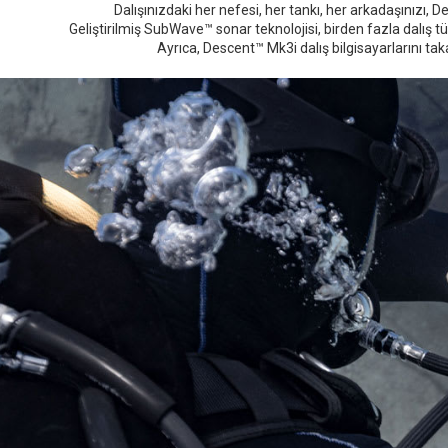
Dalışınızdaki her nefesi, her tankı, her arkadaşınızı, D
Geliştirilmiş SubWave™ sonar teknolojisi, birden fazla dalış tü
Ayrıca, Descent™ Mk3i dalış bilgisayarlarını taka