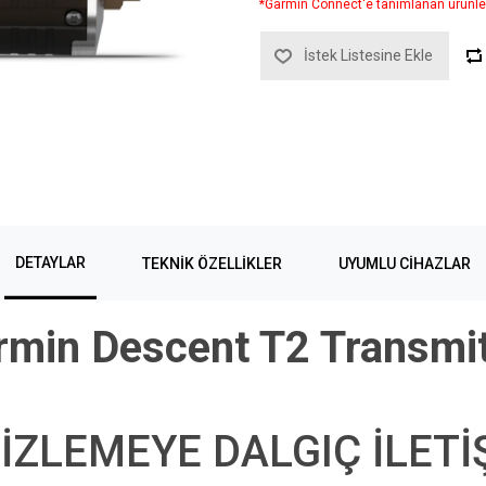
*Garmin Connect'e tanımlanan ürünle
İstek Listesine Ekle
DETAYLAR
TEKNIK ÖZELLIKLER
UYUMLU CIHAZLAR
rmin Descent T2 Transmit
İZLEMEYE DALGIÇ İLETİ