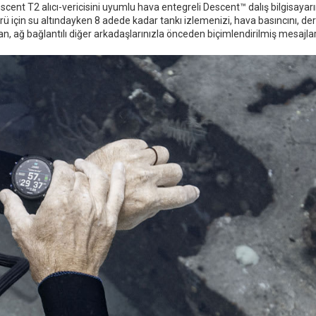
escent T2 alıcı-vericisini uyumlu hava entegreli Descent™ dalış bilgisayarı
rü için su altındayken 8 adede kadar tankı izlemenizi, hava basıncını, der
n, ağ bağlantılı diğer arkadaşlarınızla önceden biçimlendirilmiş mesajlar (y