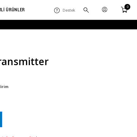
0
MLİ ÜRÜNLER
Destek
ransmitter
dirim