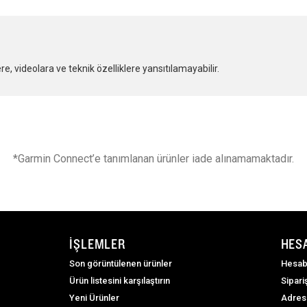
, videolara ve teknik özelliklere yansıtılamayabilir.
*Garmin Connect’e tanımlanan ürünler iade alınamamaktadır.
İŞLEMLER
HES
Son görüntülenen ürünler
Hesab
Ürün listesini karşılaştırın
Sipari
Yeni Ürünler
Adres