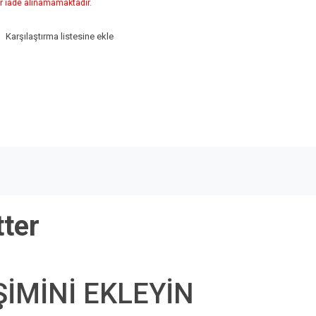
r iade alınamamaktadır.
Karşılaştırma listesine ekle
ter
ŞİMİNİ EKLEYİN