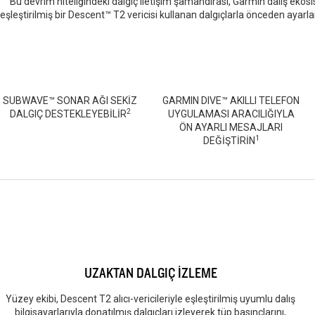
Bu devrim niteliğindeki dalgıç iletişim şamandırası, Garmin dalış ekosis
eşleştirilmiş bir Descent™ T2 vericisi kullanan dalgıçlarla önceden ayarlan
SUBWAVE™ SONAR AĞI SEKİZ
GARMIN DIVE™ AKILLI TELEFON
2
DALGIÇ DESTEKLEYEBİLİR
UYGULAMASI ARACILIĞIYLA
ÖN AYARLI MESAJLARI
1
DEĞİŞTİRİN
UZAKTAN DALGIÇ İZLEME
Yüzey ekibi, Descent T2 alıcı-vericileriyle eşleştirilmiş uyumlu dalış
bilgisayarlarıyla donatılmış dalgıçları izleyerek tüp basınçlarını,