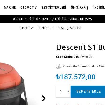
MARINE
OTOMOTİV
SES SİSTEMLERİ
ÖN SİPARİŞ
İNDİRİ
3000 TL VE ÜZERİ ALIŞVERİŞLERİNİZDE KARGO BEDAVA
SPOR & FITNESS
|
DALIŞ SERISI
Descent S1 B
Stok Kodu:
010-02546-00
Havale ile ödemelerde %5 in
₺187.572,00
SEPETE EKLE