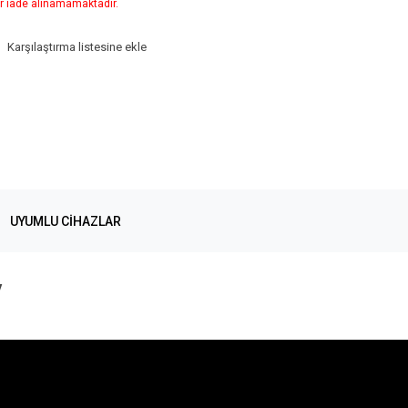
r iade alınamamaktadır.
Karşılaştırma listesine ekle
UYUMLU CIHAZLAR
y