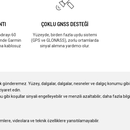
NTI
ÇOKLU GNSS DESTEĞİ
dırayı 60
Yüzeyde, birden fazla uydu sistemi
çinde Garmin
(GPS ve GLONASS), zorlu ortamlarda
ına kablosuz
sinyal alımına yardımcı olur.
k gönderemez. Yüzey, dalgalar, dalgalar, nesneler ve dalgıç konumu gibi ko
iyaret edin.
 gibi koşullar sinyali engelleyebilir ve menzili azaltabilir; daha fazla bi
ere, videolara ve teknik özelliklere yansıtılamayabilir.