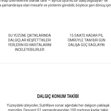
edip izlemelerine olanak tanır — ayrıca uyumlu bir dalış bilgisayarı¹ ile
rıca şamandıraya olan mesafe ve yönlerini görebilir, böylece geri dönüş için
SU YÜZÜNE ÇIKTIKLARINDA
15 SAATE KADAR PİL
DALGIÇLAR KEŞFETTİKLERİ
ÖMRÜYLE TAM BİR GÜN
YERLERİN ISI HARİTALARINI
DALIŞA GÜÇ SAĞLAYIN
İNCELEYEBİLİRLER
DALGIÇ KONUM TAKİBİ
Yüzeydeki izleyiciler, SubWave sonar ağındaki her dalgıcın yaklaşık
menzilini, Descent S1 şamandırasından 100 metreye kadar takip