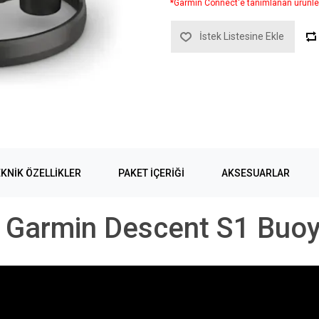
*Garmin Connect'e tanımlanan ürünle
İstek Listesine Ekle
KNIK ÖZELLIKLER
PAKET İÇERİĞİ
AKSESUARLAR
Garmin Descent S1 Buo