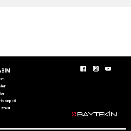
ABIM
ım
şler
ler
riş sepeti
Listesi