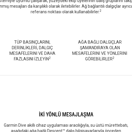
temiyle uyumlu çalışarak, yüzeydeki ekip üyelerinin dalış gruplarını takip 
mış mesajları da karşılıklı olarak iletebilirler. Ağ bağlantılı dalgıçlar ay
2
referans noktası olarak kullanabilirler.
TÜP BASINÇLARINI,
AĞA BAĞLI DALGIÇLAR
DERİNLİKLERİ, DALGIÇ
ŞAMANDIRAYA OLAN
MESAFELERİNİ VE DAHA
MESAFELERİNİ VE YÖNLERİNİ
2
2
FAZLASINI İZLEYİN
GÖREBİLİRLER
İKİ YÖNLÜ MESAJLAŞMA
Garmin Dive akıllı cihaz uygulaması aracılığıyla, su üstü mürettebatı,
aşağıdaki ağa bağlı Descent™ dalış bilgisayarlarıyla önceden