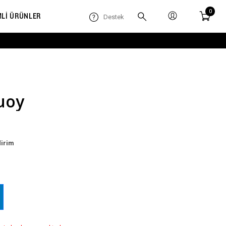
0
MLİ ÜRÜNLER
Destek
uoy
dirim