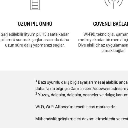
UZUN PİL ÖMRÜ
GÜVENLİ BAĞLA
Şarj edilebilir lityum pil, 15 saate kadar
Wi-Fi® teknolojisi, şaman
pil ömrü sunarak şarjlar arasında daha
metreye kadar bir menzil i
uzun süre dalış yapmanızı sağlar.
Dive akıllı cihaz uygulamas
olarak bağlar.
1
Bazı uyumlu dalış bilgisayarları mesaj alabilir, anca
daha fazla bilgi için Garmin.com/subwave adresini z
2
Yüzey, dalgalar, dalgalar, nesneler ve dalgıç konumu
Wi-Fi, Wi-Fi Alliance'ın tescilli ticari markasıdır.
Mühendislik geliştirmeleri devam etmektedir ve resiml