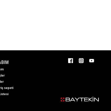
ABIM
ım
şler
ler
riş sepeti
Listesi