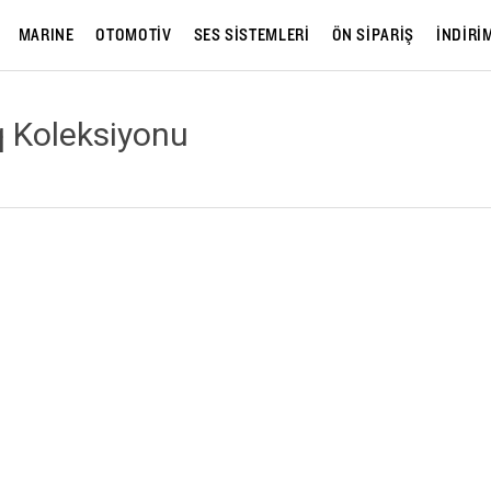
MARINE
OTOMOTİV
SES SİSTEMLERİ
ÖN SİPARİŞ
İNDİRİ
 Koleksiyonu