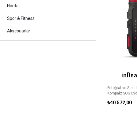
Harita
Spor & Fitness
Aksesuarlar
inRea
Fotoğraf ve Sesli
Kompakt SOS Uydu
₺40.572,00