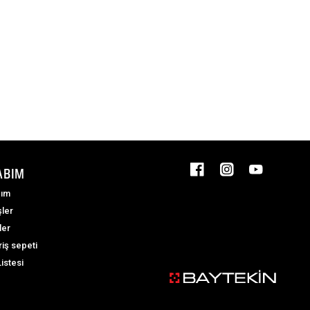
ABIM
ım
şler
ler
riş sepeti
Listesi