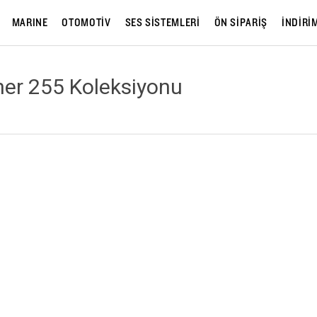
MARINE
OTOMOTİV
SES SİSTEMLERİ
ÖN SİPARİŞ
İNDİRİ
ner 255 Koleksiyonu