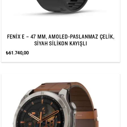
FENIX E – 47 MM, AMOLED-PASLANMAZ ÇELIK,
SIYAH SILIKON KAYIŞLI
₺61.740,00