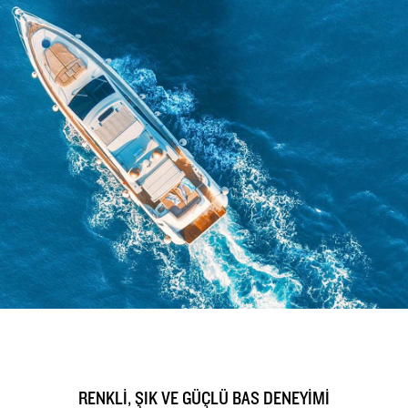
RENKLİ, ŞIK VE GÜÇLÜ BAS DENEYİMİ