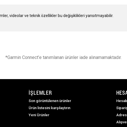
r, videolar ve teknik özellikler bu değişiklikleri yansıtmayabilir.
*Garmin Connect’e tanımlanan ürünler iade alınamamaktadır.
İŞLEMLER
HES
Son görüntülenen ürünler
Hesab
Ürün listesini karşılaştırın
Sipari
Yeni Ürünler
Adres
Alışve