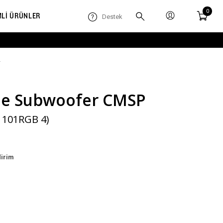
0
MLİ ÜRÜNLER
Destek
R
ne Subwoofer CMSP
 101RGB 4)
dirim