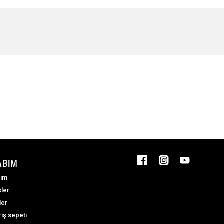
ABIM
ım
şler
ler
riş sepeti