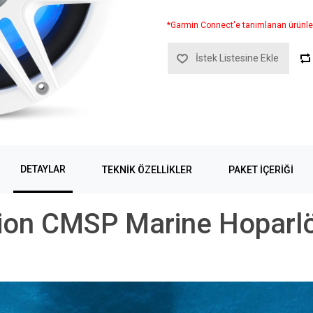
*Garmin Connect'e tanımlanan ürünle
İstek Listesine Ekle
DETAYLAR
TEKNIK ÖZELLIKLER
PAKET İÇERIĞI
ion CMSP Marine Hoparlö