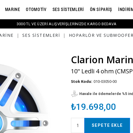
MARINE
OTOMOTİV
SES SİSTEMLERİ
ÖN SİPARİŞ
İNDİRİ
3000 TL VE ÜZERİ ALIŞVERİŞLERİNİZDE KARGO BEDAVA
ARINE
|
SES SISTEMLERI
|
HOPARLÖR VE SUBWOOFE
Clarion Mari
10" Ledli 4 ohm (CMSP
Stok Kodu:
010-03050-00
Havale ile ödemelerde %5 in
₺19.698,00
SEPETE EKLE