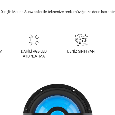
10 inçlik Marine Subwoofer ile teknenize renk, müziğinize derin bas katın
HM
DAHİLİ RGB LED
DENİZ SINIFI YAPI
E
AYDINLATMA