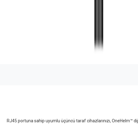
RJ45 portuna sahip uyumlu üçüncü taraf cihazlarınızı, OneHelm™ dij