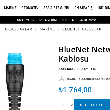
MARINE
OTOMOTİV
SES SİSTEMLERİ
ÖN SİPARİŞ
İNDİRİ
3000 TL VE ÜZERİ ALIŞVERİŞLERİNİZDE KARGO BEDAVA
AKSESUARLAR
|
MARINE
|
BLUENET AKSESUAR
BlueNet Netw
Kablosu
Stok Kodu:
010-12531-02
Havale ile ödemelerde %5 in
₺1.764,00
SEPETE EKLE