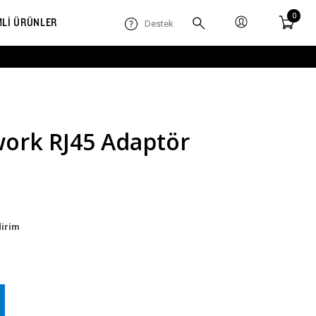
0
MLİ ÜRÜNLER
Destek
ork RJ45 Adaptör
dirim