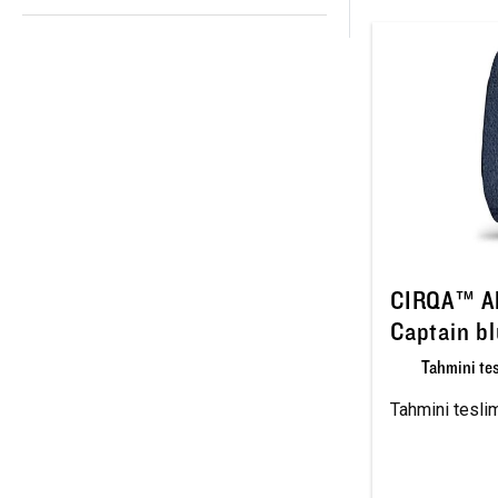
CIRQA™ Akı
Captain b
Tahmini tes
Tahmini teslim