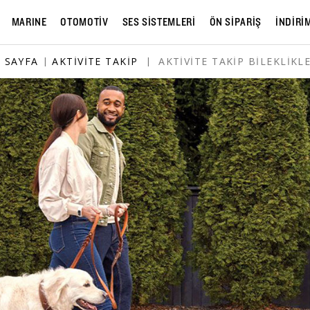
MARINE
OTOMOTİV
SES SİSTEMLERİ
ÖN SİPARİŞ
İNDİRİ
 SAYFA
|
AKTIVITE TAKIP
|
AKTIVITE TAKIP BILEKLIKLE