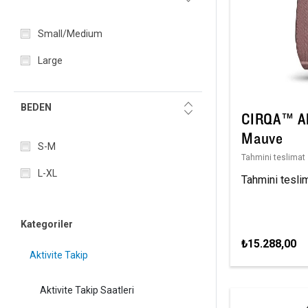
Small/Medium
Large
BEDEN
CIRQA™ Akı
Mauve
S-M
Tahmini teslimat 
L-XL
Tahmini teslim
Kategoriler
₺15.288,00
Aktivite Takip
Aktivite Takip Saatleri