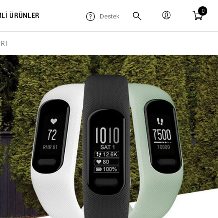
0
MLİ ÜRÜNLER
Destek
RI