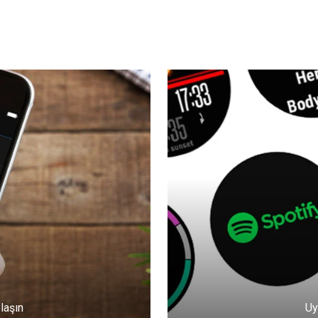
ylaşın
Uy