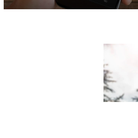
GARMIN CONNECT
IQ STORE BAĞLAN